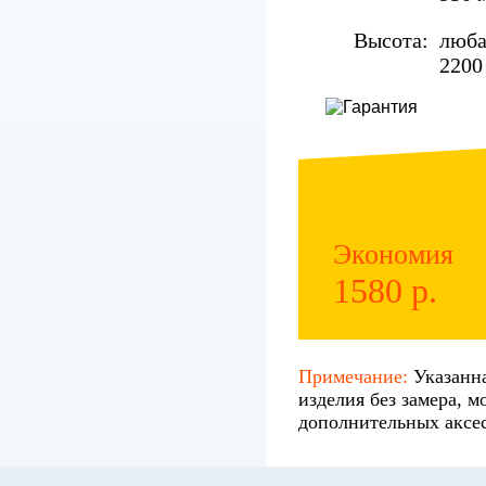
Высота:
люба
2200
Экономия
1580 р.
Примечание:
Указанна
изделия без замера, м
дополнительных аксес